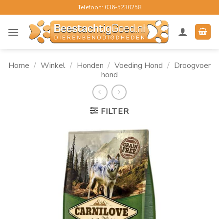
Ga
Telefoon: 036-5230258
naar
inhoud
Home
/
Winkel
/
Honden
/
Voeding Hond
/
Droogvoer
hond
FILTER