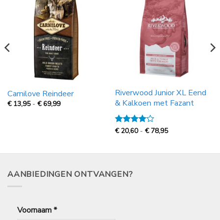
Riverwood Junior XL Eend
Carnilove Reindeer
& Kalkoen met Fazant
Prijsklasse:
€
13,95
-
€
69,99
€
13,95
tot
€
Prijsklasse:
Gewaardeerd
€
20,60
-
€
78,95
69,99
€
4
uit 5
20,60
tot
€
78,95
AANBIEDINGEN ONTVANGEN?
Voornaam
*