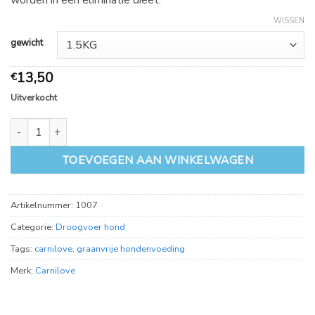
worden in een eliminatie dieet.
WISSEN
gewicht
13,50
€
Uitverkocht
Carnilove Duck and Pheasant aantal
TOEVOEGEN AAN WINKELWAGEN
Artikelnummer:
1007
Categorie:
Droogvoer hond
Tags:
carnilove
,
graanvrije hondenvoeding
Merk:
Carnilove