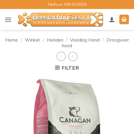
Ga
Telefoon: 036-5230258
naar
inhoud
Home
/
Winkel
/
Honden
/
Voeding Hond
/
Droogvoer
hond
FILTER