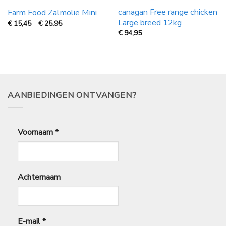
canagan Free range chicken
Farm Food Zalmolie Mini
Large breed 12kg
Prijsklasse:
€
15,45
-
€
25,95
€
€
94,95
15,45
tot
€
25,95
AANBIEDINGEN ONTVANGEN?
Voornaam
*
Achternaam
E-mail
*