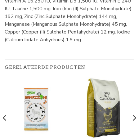
Vitamin A 16,230 IU, Vitamin D3 1,500 IU, Vitamin E 240
IU, Taurine 1,500 mg. Iron (Iron (II) Sulphate Monohydrate)
192 mg, Zinc (Zinc Sulphate Monohydrate) 144 mg,
Manganese (Manganous Sulphate Monohydrate) 45 mg,
Copper (Copper (II) Sulphate Pentahydrate) 12 mg, Iodine
(Calcium Iodate Anhydrous) 1.9 mg.
GERELATEERDE PRODUCTEN