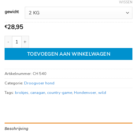
66,95
WISSEN
gewicht
28,95
€
Canagan small breed country game aantal
TOEVOEGEN AAN WINKELWAGEN
Artikelnummer:
CH 540
Categorie:
Droogvoer hond
Tags:
brokjes
,
canagan
,
country-game
,
Hondenvoer
,
wild
Beschrijving