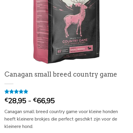
Canagan small breed country game
Prijsklasse:
Gewaardeerd
1
28,95
-
66,95
€
€
5
op 5
€
gebaseerd
Canagan small breed country game voor kleine honden
28,95
op
klantbeoordeling
heeft kleinere brokjes die perfect geschikt zijn voor de
tot
kleinere hond.
€