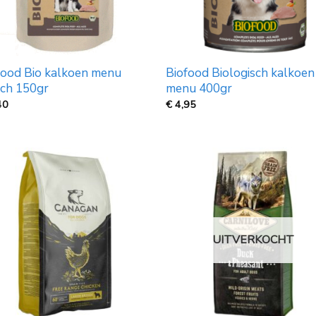
food Bio kalkoen menu
Biofood Biologisch kalkoen
ch 150gr
menu 400gr
40
€
4,95
UITVERKOCHT