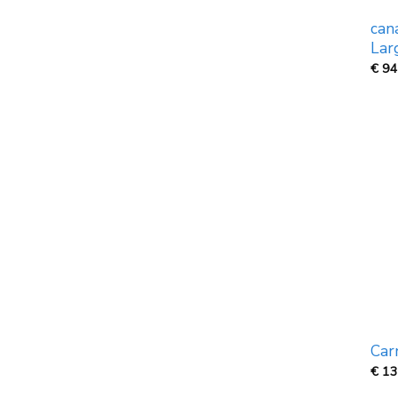
can
Lar
€
94
Car
€
13