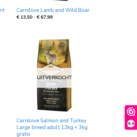
nt
Carnilove Lamb and Wild Boar
Prijsklasse:
€
13,50
-
€
67,99
€
13,50
tot
€
67,99
UITVERKOCHT
Carnilove Salmon and Turkey
9,4
Large breed adult 12kg + 3kg
gratis