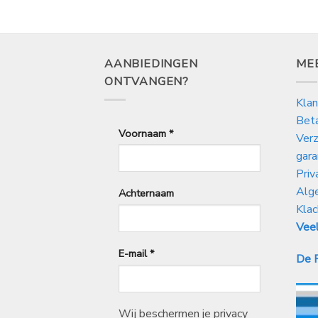
AANBIEDINGEN
ME
ONTVANGEN?
Klan
Bet
Voornaam
*
Verz
gara
Priv
Alg
Achternaam
Klac
Veel
E-mail
*
De P
Wij beschermen je privacy