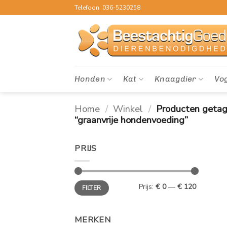
Ga
Telefoon: 036-5230258
naar
inhoud
Honden
Kat
Knaagdier
Vo
Home
/
Winkel
/
Producten geta
“graanvrije hondenvoeding”
PRIJS
Min.
Max.
Prijs:
€ 0
—
€ 120
FILTER
prijs
prijs
MERKEN