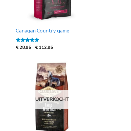
Canagan Country game
Prijsklasse:
Gewaardeerd
€
28,95
-
€
112,95
€
5
uit 5
28,95
tot
€
112,95
UITVERKOCHT