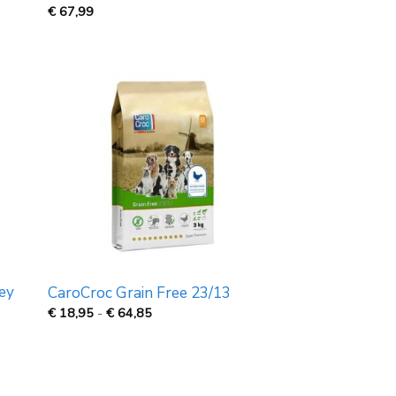
€
67,99
ey
CaroCroc Grain Free 23/13
Prijsklasse:
€
18,95
-
€
64,85
€
18,95
tot
€
64,85