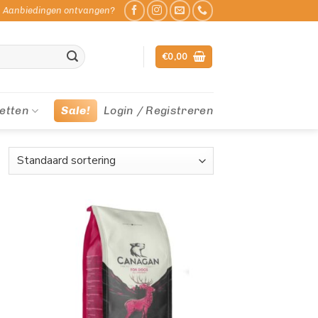
Aanbiedingen ontvangen?
€
0,00
etten
Sale!
Login / Registreren