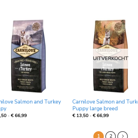
tot
tot
€
€
69,99
67,99
UITVERKOCHT
nilove Salmon and Turkey
Carnilove Salmon and Turk
py
Puppy large breed
Prijsklasse:
Prijsklasse:
,50
-
€
66,99
€
13,50
-
€
66,99
€
€
13,50
13,50
tot
tot
€
€
1
2
66,99
66,99