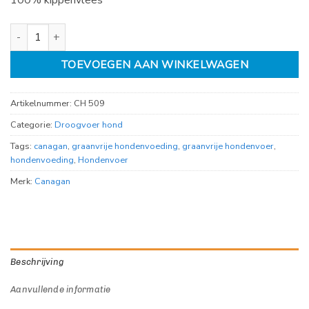
canagan Free range chicken Large breed 12kg aantal
TOEVOEGEN AAN WINKELWAGEN
Artikelnummer:
CH 509
Categorie:
Droogvoer hond
Tags:
canagan
,
graanvrije hondenvoeding
,
graanvrije hondenvoer
,
hondenvoeding
,
Hondenvoer
Merk:
Canagan
Beschrijving
Aanvullende informatie