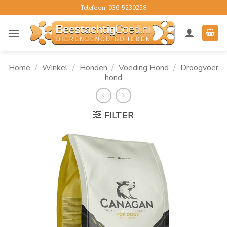
Ga
Telefoon: 036-5230258
naar
inhoud
Home
/
Winkel
/
Honden
/
Voeding Hond
/
Droogvoer
hond
FILTER