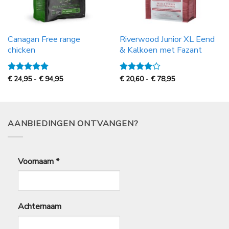
Canagan Free range
Riverwood Junior XL Eend
chicken
& Kalkoen met Fazant
Prijsklasse:
Prijsklasse:
Gewaardeerd
€
24,95
-
€
94,95
Gewaardeerd
€
20,60
-
€
78,95
€
€
5
uit 5
4
uit 5
24,95
20,60
tot
tot
€
€
94,95
78,95
AANBIEDINGEN ONTVANGEN?
Voornaam
*
Achternaam