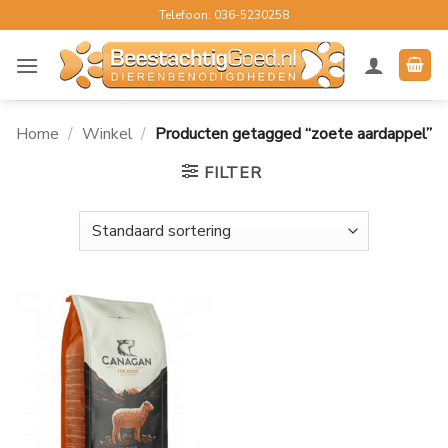
Ga
Telefoon: 036-5230258
naar
inhoud
Home
/
Winkel
/
Producten getagged “zoete aardappel”
FILTER