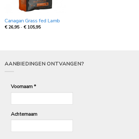
Canagan Grass fed Lamb
Prijsklasse:
€
26,95
-
€
105,95
€
26,95
tot
€
105,95
AANBIEDINGEN ONTVANGEN?
Voornaam
*
Achternaam