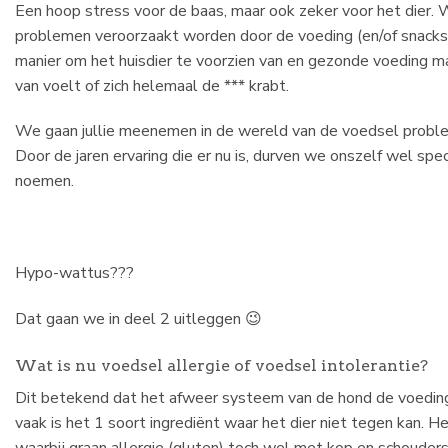
Een hoop stress voor de baas, maar ook zeker voor het dier.
problemen veroorzaakt worden door de voeding (en/of snacks)
manier om het huisdier te voorzien van en gezonde voeding ma
van voelt of zich helemaal de *** krabt.
We gaan jullie meenemen in de wereld van de voedsel probl
Door de jaren ervaring die er nu is, durven we onszelf wel sp
noemen.
Hypo-wattus???
Dat gaan we in deel 2 uitleggen 😉
Wat is nu voedsel allergie of voedsel intolerantie?
Dit betekend dat het afweer systeem van de hond de voeding 
vaak is het 1 soort ingrediënt waar het dier niet tegen kan. H
waarbij graan allergie (gluten) toch wel met kop en schouders