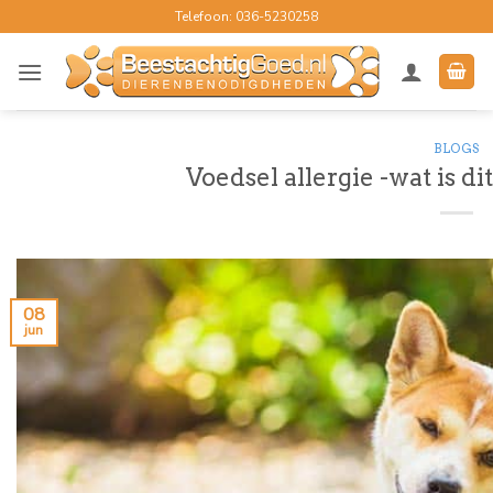
Ga
Telefoon: 036-5230258
naar
inhoud
BLOGS
Voedsel allergie -wat is di
08
jun