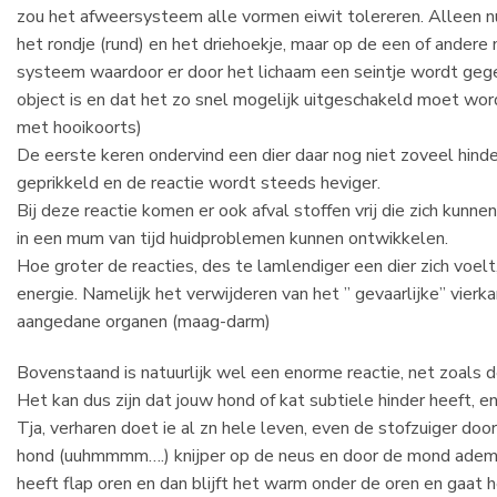
zou het afweersysteem alle vormen eiwit tolereren. Alleen nu
het rondje (rund) en het driehoekje, maar op de een of andere 
systeem waardoor er door het lichaam een seintje wordt gege
object is en dat het zo snel mogelijk uitgeschakeld moet wor
met hooikoorts)
De eerste keren ondervind een dier daar nog niet zoveel hin
geprikkeld en de reactie wordt steeds heviger.
Bij deze reactie komen er ook afval stoffen vrij die zich kunn
in een mum van tijd huidproblemen kunnen ontwikkelen.
Hoe groter de reacties, des te lamlendiger een dier zich voelt,
energie. Namelijk het verwijderen van het ” gevaarlijke” vierk
aangedane organen (maag-darm)
Bovenstaand is natuurlijk wel een enorme reactie, net zoals 
Het kan dus zijn dat jouw hond of kat subtiele hinder heeft, 
Tja, verharen doet ie al zn hele leven, even de stofzuiger doo
hond (uuhmmmm….) knijper op de neus en door de mond ademha
heeft flap oren en dan blijft het warm onder de oren en gaat h