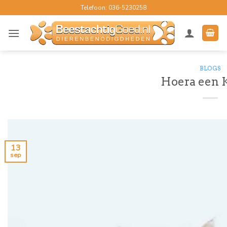
Ga
Telefoon: 036-5230258
naar
inhoud
BLOGS
Hoera een K
13
sep