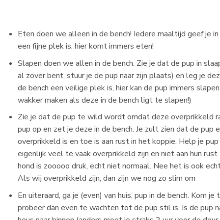
Eten doen we alleen in de bench! Iedere maaltijd geef je i
een fijne plek is, hier komt immers eten!
Slapen doen we allen in de bench. Zie je dat de pup in slaap
al zover bent, stuur je de pup naar zijn plaats) en leg je d
de bench een veilige plek is, hier kan de pup immers slape
wakker maken als deze in de bench ligt te slapen!)
Zie je dat de pup te wild wordt omdat deze overprikkeld ra
pup op en zet je deze in de bench. Je zult zien dat de pup 
overprikkeld is en toe is aan rust in het koppie. Help je p
eigenlijk veel te vaak overprikkeld zijn en niet aan hun ru
hond is zooooo druk, echt niet normaal. Nee het is ook ech
Als wij overprikkeld zijn, dan zijn we nog zo slim om
En uiteraard, ga je (even) van huis, pup in de bench. Kom je 
probeer dan even te wachten tot de pup stil is. Is de pup na
heus naar binnen (anders moet je straks 2 uur voor de deur 