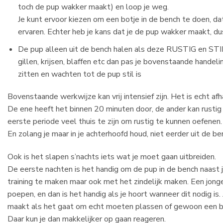
toch de pup wakker maakt) en loop je weg.
Je kunt ervoor kiezen om een botje in de bench te doen, da
ervaren. Echter heb je kans dat je de pup wakker maakt, du
De pup alleen uit de bench halen als deze RUSTIG en STIL i
gillen, krijsen, blaffen etc dan pas je bovenstaande hande
zitten en wachten tot de pup stil is
Bovenstaande werkwijze kan vrij intensief zijn. Het is echt a
De ene heeft het binnen 20 minuten door, de ander kan rustig 
eerste periode veel thuis te zijn om rustig te kunnen oefenen.
En zolang je maar in je achterhoofd houd, niet eerder uit de be
Ook is het slapen s’nachts iets wat je moet gaan uitbreiden.
De eerste nachten is het handig om de pup in de bench naast j
training te maken maar ook met het zindelijk maken. Een jon
poepen, en dan is het handig als je hoort wanneer dit nodig is
maakt als het gaat om echt moeten plassen of gewoon een beet
Daar kun je dan makkelijker op gaan reageren.