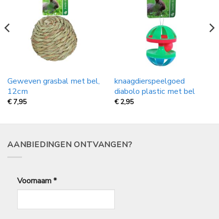
Geweven grasbal met bel,
knaagdierspeelgoed
12cm
diabolo plastic met bel
€
7,95
€
2,95
AANBIEDINGEN ONTVANGEN?
Voornaam
*