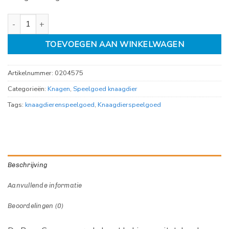
Geweven grasbal met bel, 8 cm aantal
TOEVOEGEN AAN WINKELWAGEN
Artikelnummer:
0204575
Categorieën:
Knagen
,
Speelgoed knaagdier
Tags:
knaagdierenspeelgoed
,
Knaagdierspeelgoed
Beschrijving
Aanvullende informatie
Beoordelingen (0)