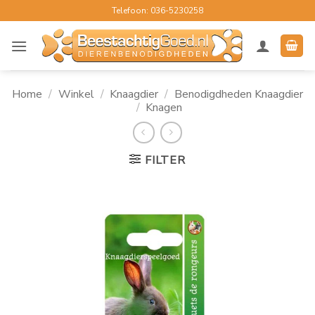
Ga
Telefoon: 036-5230258
naar
inhoud
Home
/
Winkel
/
Knaagdier
/
Benodigdheden Knaagdier
/
Knagen
FILTER