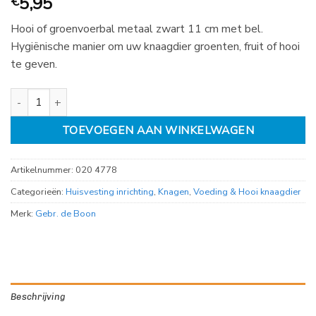
5,95
€
Hooi of groenvoerbal metaal zwart 11 cm met bel.
Hygiënische manier om uw knaagdier groenten, fruit of hooi
te geven.
hooi of groenvoerbal metaal met bel zwart, 11 cm aantal
TOEVOEGEN AAN WINKELWAGEN
Artikelnummer:
020 4778
Categorieën:
Huisvesting inrichting
,
Knagen
,
Voeding & Hooi knaagdier
Merk:
Gebr. de Boon
Beschrijving