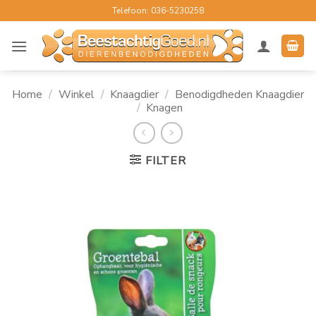
Ga
Telefoon: 036-5230258
naar
inhoud
Home
/
Winkel
/
Knaagdier
/
Benodigdheden Knaagdier
/
Knagen
FILTER