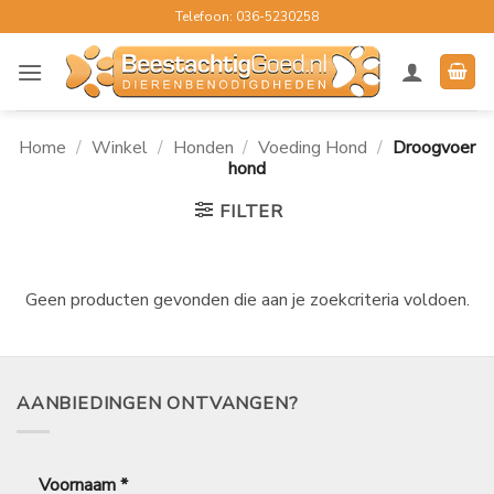
Ga
Telefoon: 036-5230258
naar
inhoud
Home
/
Winkel
/
Honden
/
Voeding Hond
/
Droogvoer
hond
FILTER
Geen producten gevonden die aan je zoekcriteria voldoen.
AANBIEDINGEN ONTVANGEN?
Voornaam
*