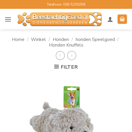
Ga
Telefoon: 036-5230258
naar
inhoud
Home
/
Winkel
/
Honden
/
honden Speelgoed
/
Honden Knuffels
FILTER