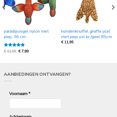
paradijsvogel nylon met
hondenknuffel giraffe plat
piep, 36 cm
met piep xxl br./geel 85cm
€
11,95
Oorspronkelijke
Huidige
Gewaardeerd
€
12,95
€
7,99
prijs
prijs
5
uit 5
was:
is:
€
€
12,95.
7,99.
AANBIEDINGEN ONTVANGEN?
Voornaam
*
Achternaam