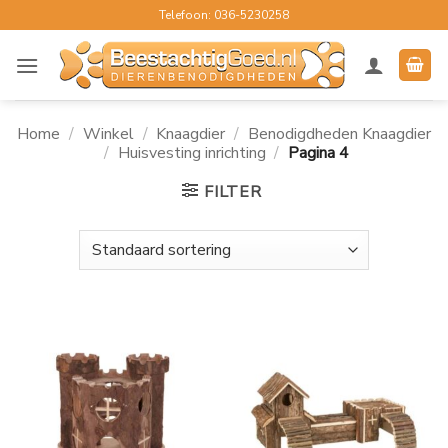
Ga
Telefoon: 036-5230258
naar
inhoud
Home
/
Winkel
/
Knaagdier
/
Benodigdheden Knaagdier
/
Huisvesting inrichting
/
Pagina 4
FILTER