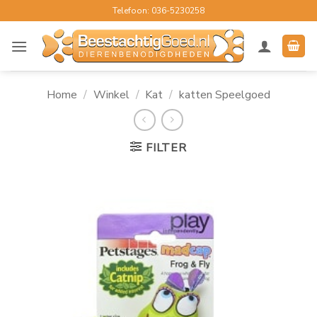
Ga
Telefoon: 036-5230258
naar
inhoud
Home
/
Winkel
/
Kat
/
katten Speelgoed
FILTER