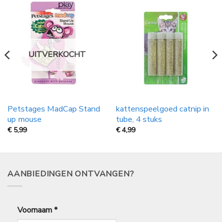
UITVERKOCHT
Petstages MadCap Stand
kattenspeelgoed catnip in
up mouse
tube, 4 stuks
€
5,99
€
4,99
AANBIEDINGEN ONTVANGEN?
Voornaam
*