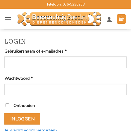
Ga
Telefoon: 036-5230258
naar
inhoud
LOGIN
Vereist
Gebruikersnaam of e-mailadres
*
Vereist
Wachtwoord
*
Onthouden
INLOGGEN
Je wachtwoord vergeten?