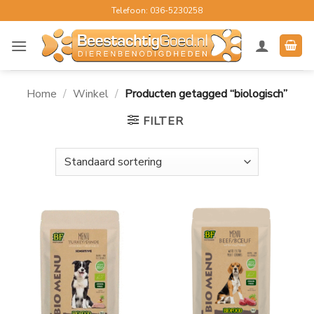
Ga
Telefoon: 036-5230258
naar
inhoud
Home
/
Winkel
/
Producten getagged “biologisch”
FILTER