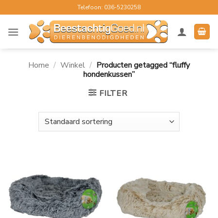
Ga
Telefoon: 036-5230258
naar
inhoud
Home
/
Winkel
/
Producten getagged “fluffy
hondenkussen”
FILTER