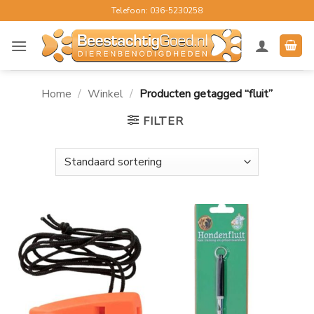
Ga
Telefoon: 036-5230258
naar
inhoud
Home
/
Winkel
/
Producten getagged “fluit”
FILTER