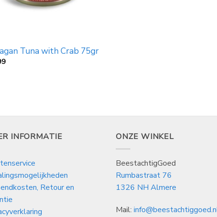
agan Tuna with Crab 75gr
99
ER INFORMATIE
ONZE WINKEL
tenservice
BeestachtigGoed
alingsmogelijkheden
Rumbastraat 76
endkosten, Retour en
1326 NH Almere
ntie
Mail:
info@beestachtiggoed.n
acyverklaring