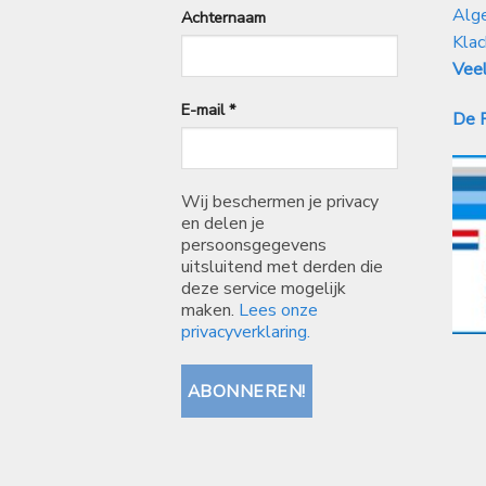
Alg
Achternaam
Klac
Veel
E-mail
*
De P
Wij beschermen je privacy
en delen je
persoonsgegevens
uitsluitend met derden die
deze service mogelijk
maken.
Lees onze
privacyverklaring.