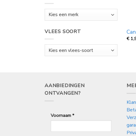
VLEES SOORT
Can
€
1,
AANBIEDINGEN
ME
ONTVANGEN?
Klan
Bet
Voornaam
*
Verz
gara
Priv