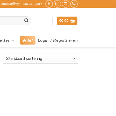
Aanbiedingen ontvangen?
€
0,00
etten
Sale!
Login / Registreren