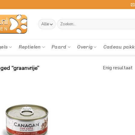
Zoeken
naar:
gels
Reptielen
Paard
Overig
Cadeau pakk
ed “graanvrije”
Enig resultaat