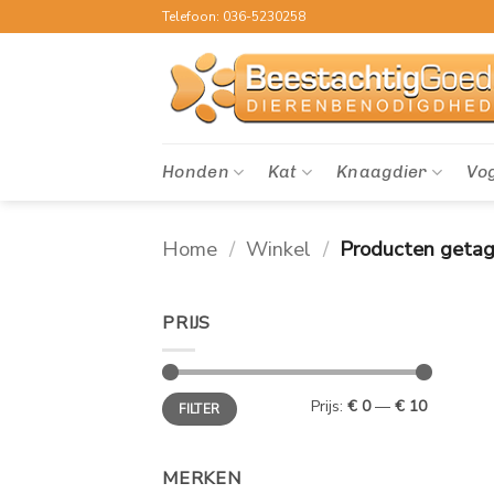
Ga
Telefoon: 036-5230258
naar
inhoud
Honden
Kat
Knaagdier
Vo
Home
/
Winkel
/
Producten getagg
PRIJS
Min.
Max.
Prijs:
€ 0
—
€ 10
FILTER
prijs
prijs
MERKEN