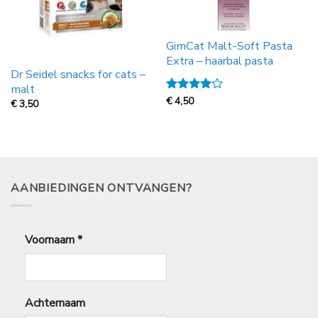
GimCat Malt-Soft Pasta
Extra – haarbal pasta
Dr Seidel snacks for cats –
malt
Gewaardeerd
€
4,50
€
3,50
4
uit 5
AANBIEDINGEN ONTVANGEN?
Voornaam
*
Achternaam