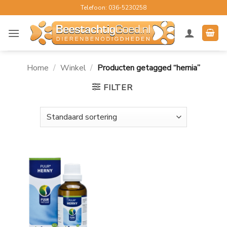
Ga
Telefoon: 036-5230258
naar
inhoud
Home
/
Winkel
/
Producten getagged “hernia”
FILTER