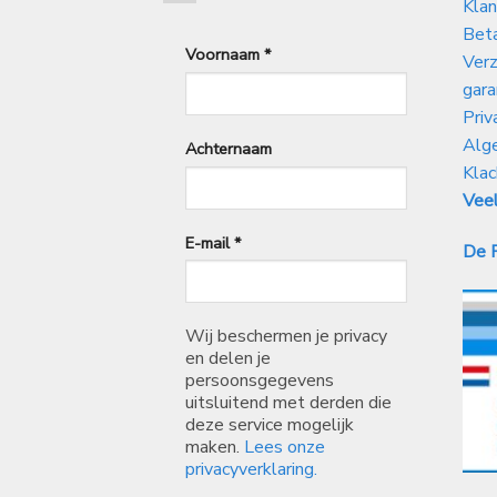
Klan
Bet
Voornaam
*
Verz
gara
Priv
Alg
Achternaam
Klac
Veel
E-mail
*
De P
Wij beschermen je privacy
en delen je
persoonsgegevens
uitsluitend met derden die
deze service mogelijk
maken.
Lees onze
privacyverklaring.