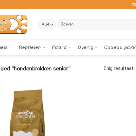
Zoeken
naar:
gels
Reptielen
Paard
Overig
Cadeau pakk
ged “hondenbrokken senior”
Enig resultaat