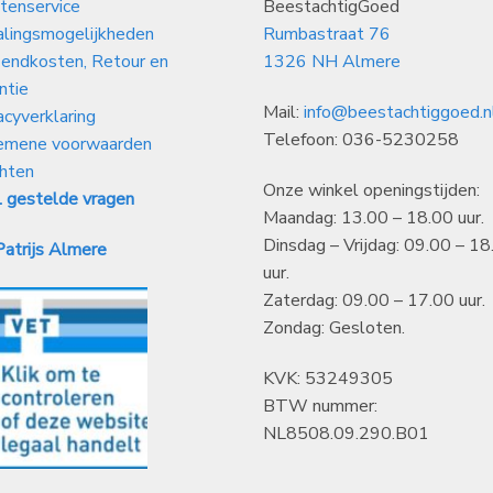
tenservice
BeestachtigGoed
alingsmogelijkheden
Rumbastraat 76
endkosten, Retour en
1326 NH Almere
ntie
Mail:
info@beestachtiggoed.n
acyverklaring
Telefoon: 036-5230258
emene voorwaarden
hten
Onze winkel openingstijden:
 gestelde vragen
Maandag: 13.00 – 18.00 uur.
Dinsdag – Vrijdag: 09.00 – 18
atrijs Almere
uur.
Zaterdag: 09.00 – 17.00 uur.
Zondag: Gesloten.
KVK: 53249305
BTW nummer:
NL8508.09.290.B01