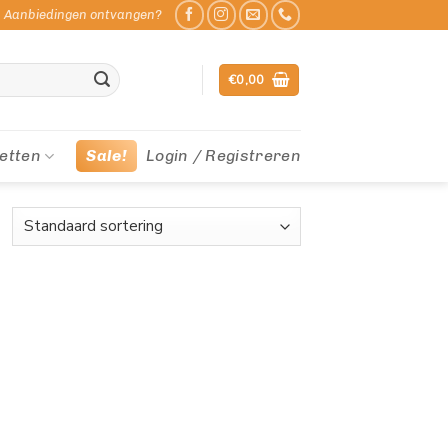
Aanbiedingen ontvangen?
€
0,00
etten
Sale!
Login / Registreren