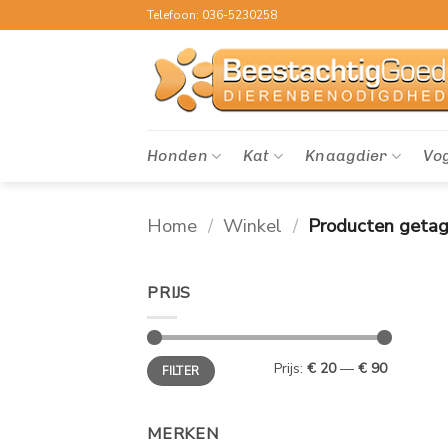
Ga
Telefoon: 036-5230258
naar
inhoud
Honden
Kat
Knaagdier
Vo
Home
/
Winkel
/
Producten getag
PRIJS
Min.
Max.
Prijs:
€ 20
—
€ 90
FILTER
prijs
prijs
MERKEN