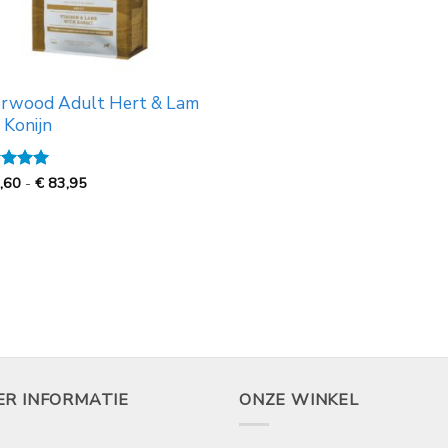
erwood Adult Hert & Lam
 Konijn
Prijsklasse:
ardeerd
,60
-
€
83,95
€
t 5
21,60
tot
€
83,95
ER INFORMATIE
ONZE WINKEL