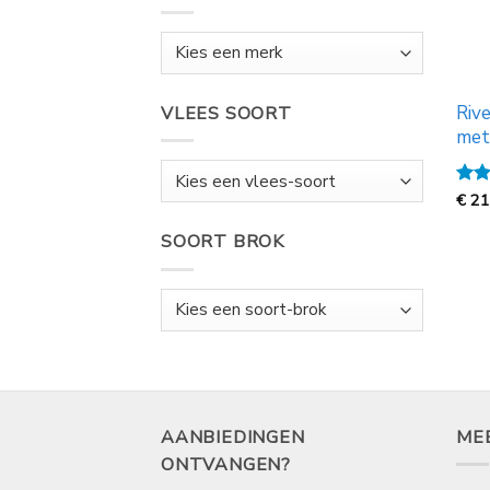
Riv
VLEES SOORT
met
Gewa
€
21
5
ui
SOORT BROK
AANBIEDINGEN
ME
ONTVANGEN?