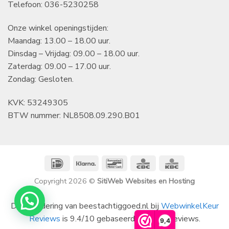
Telefoon: 036-5230258
Onze winkel openingstijden:
Maandag: 13.00 – 18.00 uur.
Dinsdag – Vrijdag: 09.00 – 18.00 uur.
Zaterdag: 09.00 – 17.00 uur.
Zondag: Gesloten.
KVK: 53249305
BTW nummer: NL8508.09.290.B01
IDeal
Klarna
Bancontact
CBC
KBC
Copyright 2026 ©
SitiWeb Websites en Hosting
De waardering van beestachtiggoed.nl bij
WebwinkelKeur
Reviews
is 9.4/10 gebaseerd op 1401 reviews.
9,4