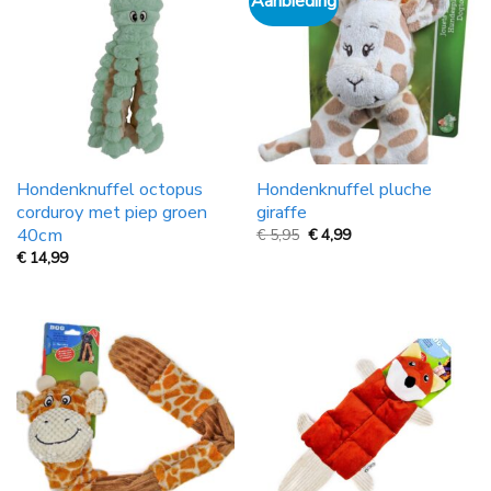
Aanbieding
Hondenknuffel octopus
Hondenknuffel pluche
corduroy met piep groen
giraffe
40cm
Oorspronkelijke
Huidige
€
5,95
€
4,99
prijs
prijs
€
14,99
was:
is:
€
€
5,95.
4,99.