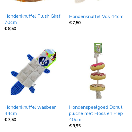
Hondenknuffel Plush Giraf
Hondenknuffel Vos 44cm
70cm
€
7,50
€
8,50
Hondenknuffel wasbeer
Hondenspeelgoed Donut
44cm
pluche met Floss en Piep
40cm
€
7,50
€
9,95