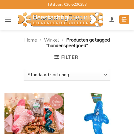
Ga
Telefoon: 036-5230258
naar
inhoud
Home
/
Winkel
/
Producten getagged
“hondenspeelgoed”
FILTER