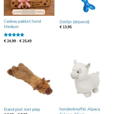
Cadeau pakket hond
Dolfijn (drijvend)
Medium
€
13,95
Prijsklasse:
Gewaardeerd
€
24,99
-
€
25,49
€
5
uit 5
24,99
tot
€
25,49
hondenknuffel Alpaca
Eland plat met piep