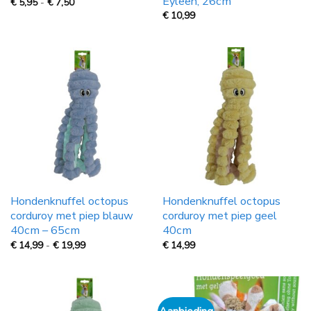
Eyleen, 26cm
Prijsklasse:
€
5,95
-
€
7,50
€
€
10,99
5,95
tot
€
7,50
Hondenknuffel octopus
Hondenknuffel octopus
corduroy met piep blauw
corduroy met piep geel
40cm – 65cm
40cm
Prijsklasse:
€
14,99
-
€
19,99
€
14,99
€
14,99
tot
€
19,99