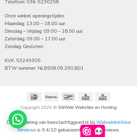
Telefoon: 036-5230258
Onze winkel openingstijden:
Maandag: 13.00 – 18.00 uur.
Dinsdag – Vrijdag: 09.00 – 18.00 uur.
Zaterdag: 09.00 – 17.00 uur.
Zondag: Gesloten.
KVK: 53249305
BTW nummer: NL8508.09.290.B01
IDeal
Klarna
Bancontact
CBC
KBC
Copyright 2026 ©
SitiWeb Websites en Hosting
De waardering van beestachtiggoed.nl bij
WebwinkelKeur
Reviews
is 9.4/10 gebaseerd op 1401 reviews.
9,4