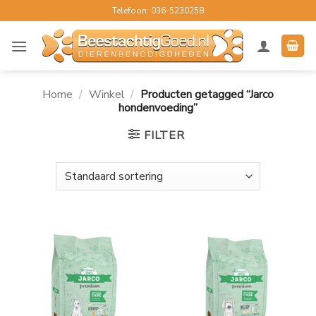
Ga
Telefoon: 036-5230258
naar
inhoud
Home
/
Winkel
/
Producten getagged “Jarco
hondenvoeding”
FILTER