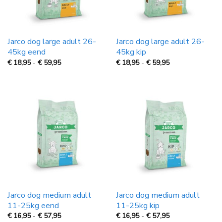
Jarco dog large adult 26-
Jarco dog large adult 26-
45kg eend
45kg kip
Prijsklasse:
Prijsklasse:
€
18,95
-
€
59,95
€
18,95
-
€
59,95
€
€
18,95
18,95
tot
tot
€
€
59,95
59,95
Jarco dog medium adult
Jarco dog medium adult
11-25kg eend
11-25kg kip
Prijsklasse:
Prijsklasse:
€
16,95
-
€
57,95
€
16,95
-
€
57,95
€
€