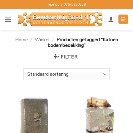
Ga
Telefoon: 036-5230258
naar
inhoud
Home
/
Winkel
/
Producten getagged “Katoen
bodembedekking”
FILTER