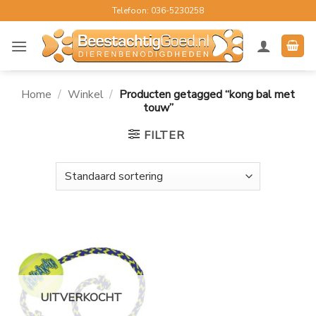
Ga
Telefoon: 036-5230258
naar
inhoud
Home
/
Winkel
/
Producten getagged “kong bal met
touw”
FILTER
UITVERKOCHT