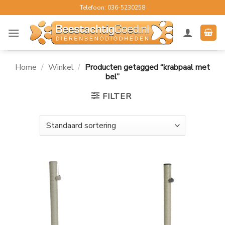
Ga
Telefoon: 036-5230258
naar
inhoud
Home
/
Winkel
/
Producten getagged “krabpaal met
bel”
FILTER