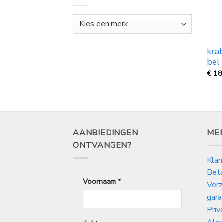
kra
bel
€
18
AANBIEDINGEN
ME
ONTVANGEN?
Klan
Bet
Voornaam
*
Verz
gara
Priv
Alg