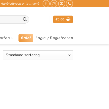
Aanbiedingen ontvangen?
€
0,00
etten
Sale!
Login / Registreren