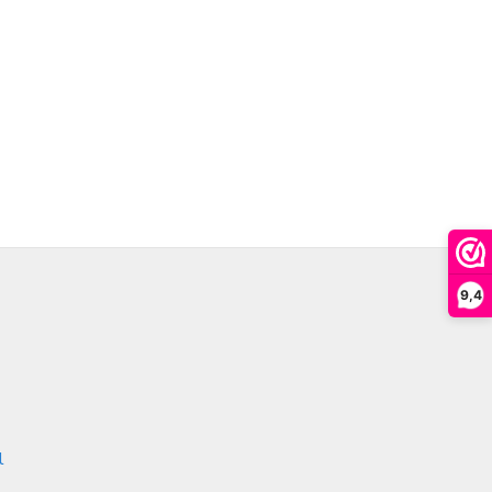
9,4
l