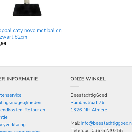
bpaal caty novo met bal en
 zwart 82cm
,99
ER INFORMATIE
ONZE WINKEL
tenservice
BeestachtigGoed
alingsmogelijkheden
Rumbastraat 76
endkosten, Retour en
1326 NH Almere
ntie
Mail:
info@beestachtiggoed.n
acyverklaring
Telefoon: 036-5230258
emene voorwaarden