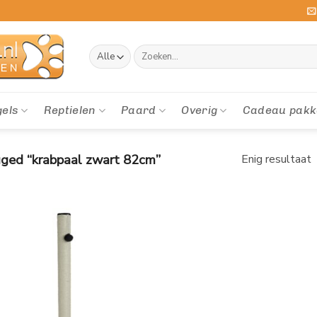
Zoeken
naar:
gels
Reptielen
Paard
Overig
Cadeau pakk
ged “krabpaal zwart 82cm”
Enig resultaat