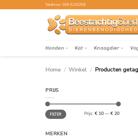
Ga
Telefoon: 036-5230258
naar
inhoud
Honden
Kat
Knaagdier
Vo
Home
/
Winkel
/
Producten getag
PRIJS
Min.
Max.
Prijs:
€ 10
—
€ 20
FILTER
prijs
prijs
MERKEN