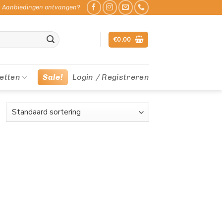
Aanbiedingen ontvangen?
€
0,00
etten
Sale!
Login / Registreren