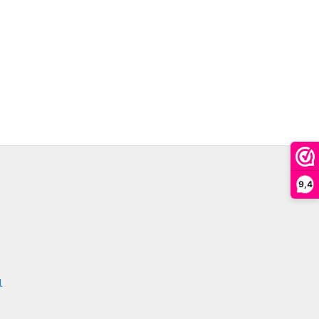
9,4
l