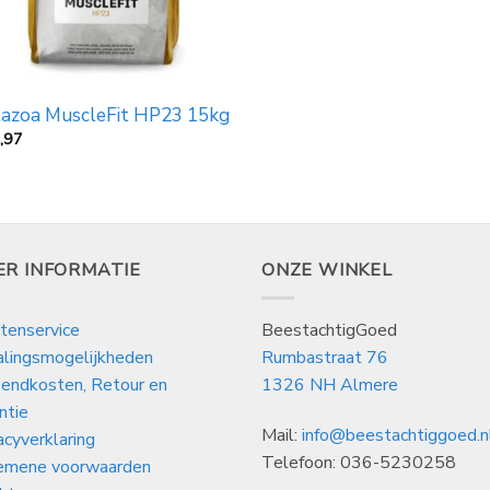
azoa MuscleFit HP23 15kg
,97
ER INFORMATIE
ONZE WINKEL
tenservice
BeestachtigGoed
alingsmogelijkheden
Rumbastraat 76
endkosten, Retour en
1326 NH Almere
ntie
Mail:
info@beestachtiggoed.n
acyverklaring
Telefoon: 036-5230258
emene voorwaarden