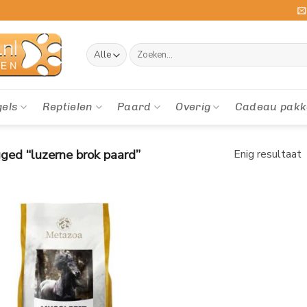
Zoeken
naar:
gels
Reptielen
Paard
Overig
Cadeau pakk
ed “luzerne brok paard”
Enig resultaat