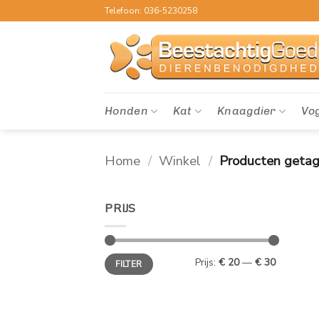
Ga
Telefoon: 036-5230258
naar
inhoud
Honden
Kat
Knaagdier
Vo
Home
/
Winkel
/
Producten getagg
PRIJS
Min.
Max.
Prijs:
€ 20
—
€ 30
FILTER
prijs
prijs