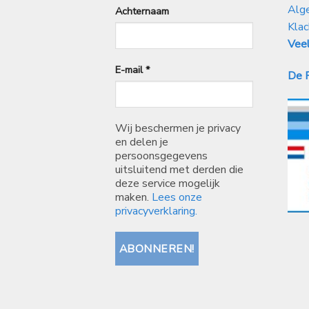
Alg
Achternaam
Klac
Veel
E-mail
*
De P
Wij beschermen je privacy
en delen je
persoonsgegevens
uitsluitend met derden die
deze service mogelijk
maken.
Lees onze
privacyverklaring.