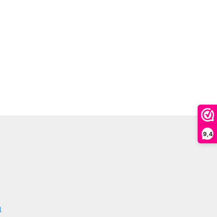
9,4
l