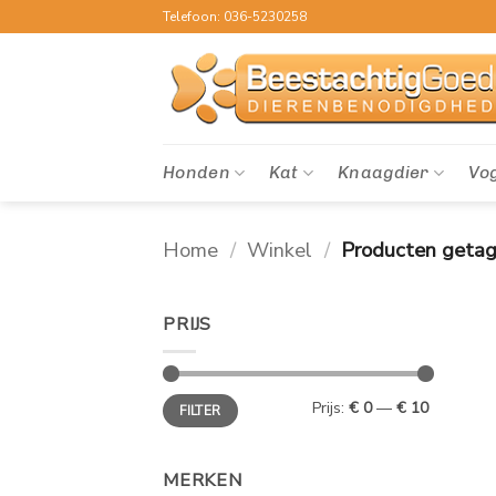
Ga
Telefoon: 036-5230258
naar
inhoud
Honden
Kat
Knaagdier
Vo
Home
/
Winkel
/
Producten getag
PRIJS
Min.
Max.
Prijs:
€ 0
—
€ 10
FILTER
prijs
prijs
MERKEN