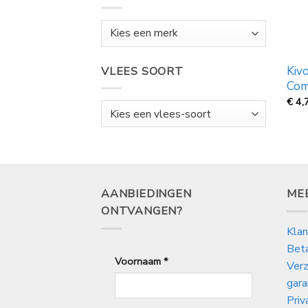
Kiv
VLEES SOORT
Com
€
4,
AANBIEDINGEN
ME
ONTVANGEN?
Klan
Bet
Voornaam
*
Verz
gara
Priv