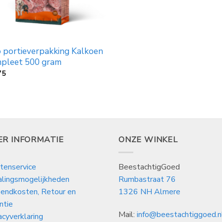
o portieverpakking Kalkoen
pleet 500 gram
75
ER INFORMATIE
ONZE WINKEL
tenservice
BeestachtigGoed
alingsmogelijkheden
Rumbastraat 76
endkosten, Retour en
1326 NH Almere
ntie
Mail:
info@beestachtiggoed.n
acyverklaring