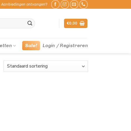
Aanbiedingen ontvangen?
€
0,00
etten
Sale!
Login / Registreren