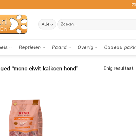
Zoeken
naar:
gels
Reptielen
Paard
Overig
Cadeau pakk
ged “mono eiwit kalkoen hond”
Enig resultaat