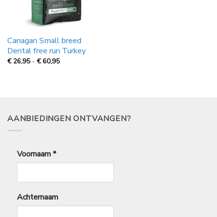
Canagan Small breed
Dental free run Turkey
Prijsklasse:
€
26,95
-
€
60,95
€
26,95
tot
€
60,95
AANBIEDINGEN ONTVANGEN?
Voornaam
*
Achternaam