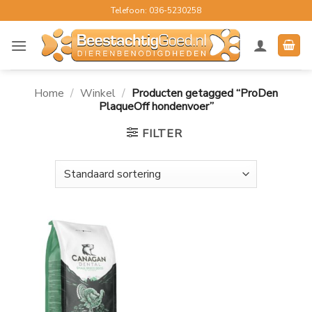
Ga
Telefoon: 036-5230258
naar
inhoud
Home
/
Winkel
/
Producten getagged “ProDen
PlaqueOff hondenvoer”
FILTER