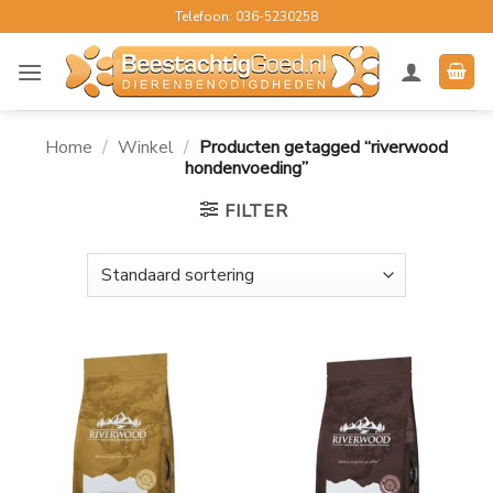
Ga
Telefoon: 036-5230258
naar
inhoud
Home
/
Winkel
/
Producten getagged “riverwood
hondenvoeding”
FILTER