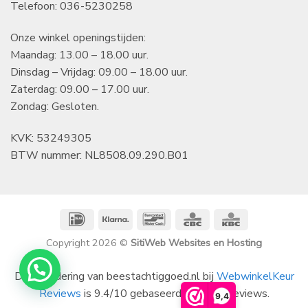
Telefoon: 036-5230258
Onze winkel openingstijden:
Maandag: 13.00 – 18.00 uur.
Dinsdag – Vrijdag: 09.00 – 18.00 uur.
Zaterdag: 09.00 – 17.00 uur.
Zondag: Gesloten.
KVK: 53249305
BTW nummer: NL8508.09.290.B01
IDeal
Klarna
Bancontact
CBC
KBC
Copyright 2026 ©
SitiWeb Websites en Hosting
De waardering van beestachtiggoed.nl bij
WebwinkelKeur
Reviews
is 9.4/10 gebaseerd op 1401 reviews.
9,4