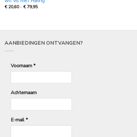
wit vis met Haring
Prijsklasse:
€
20,60
-
€
79,95
€
20,60
tot
€
79,95
AANBIEDINGEN ONTVANGEN?
Voornaam
*
Achternaam
E-mail
*