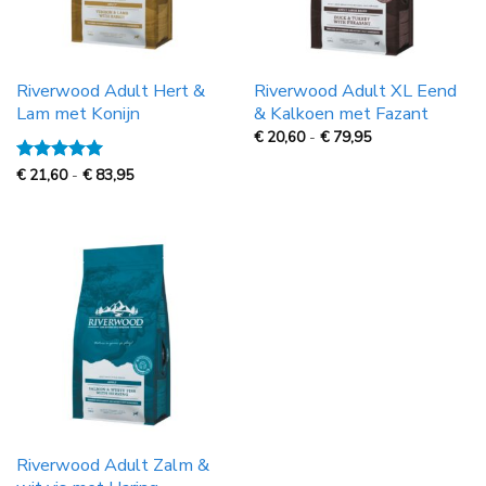
Riverwood Adult Hert &
Riverwood Adult XL Eend
Lam met Konijn
& Kalkoen met Fazant
Prijsklasse:
€
20,60
-
€
79,95
€
20,60
Prijsklasse:
Gewaardeerd
€
21,60
-
€
83,95
tot
€
5
uit 5
€
21,60
79,95
tot
€
83,95
Riverwood Adult Zalm &