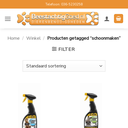
Ga
Telefoon: 036-5230258
naar
inhoud
Home
/
Winkel
/
Producten getagged “schoonmaken”
FILTER