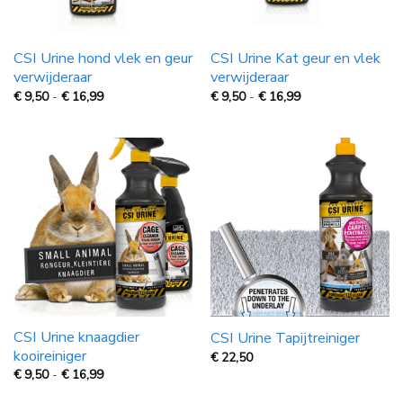
CSI Urine hond vlek en geur
CSI Urine Kat geur en vlek
verwijderaar
verwijderaar
Prijsklasse:
Prijsklasse:
€
9,50
-
€
16,99
€
9,50
-
€
16,99
€
€
9,50
9,50
tot
tot
€
€
16,99
16,99
CSI Urine knaagdier
CSI Urine Tapijtreiniger
kooireiniger
€
22,50
Prijsklasse:
€
9,50
-
€
16,99
€
9,50