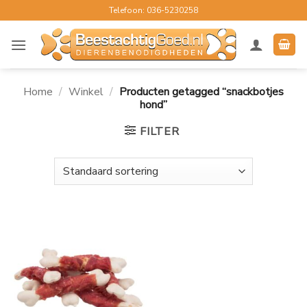
Ga
Telefoon: 036-5230258
naar
inhoud
Home
/
Winkel
/
Producten getagged “snackbotjes
hond”
FILTER