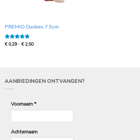
PREMIO Duckies 7.5cm
Prijsklasse:
Gewaardeerd
€
0,29
-
€
2,50
€
5
uit 5
0,29
tot
€
2,50
AANBIEDINGEN ONTVANGEN?
Voornaam
*
Achternaam