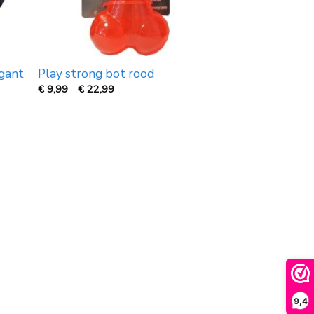
igant
Play strong bot rood
Prijsklasse:
€
9,99
-
€
22,99
€
9,99
tot
€
22,99
9,4