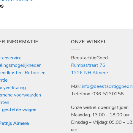
99
ER INFORMATIE
ONZE WINKEL
tenservice
BeestachtigGoed
alingsmogelijkheden
Rumbastraat 76
endkosten, Retour en
1326 NH Almere
ntie
Mail:
info@beestachtiggoed.n
acyverklaring
Telefoon: 036-5230258
emene voorwaarden
hten
Onze winkel openingstijden:
 gestelde vragen
Maandag: 13.00 – 18.00 uur.
Dinsdag – Vrijdag: 09.00 – 18
atrijs Almere
uur.