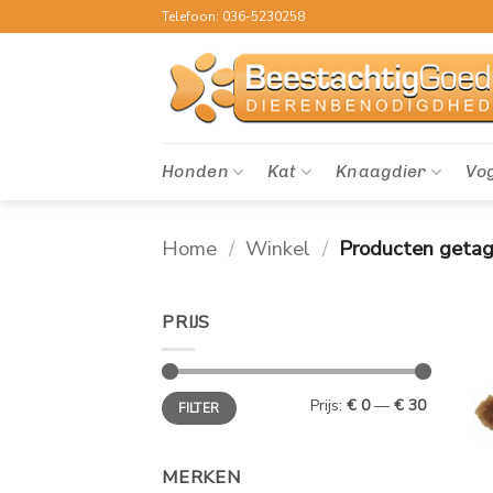
Ga
Telefoon: 036-5230258
naar
inhoud
Honden
Kat
Knaagdier
Vo
Home
/
Winkel
/
Producten getag
PRIJS
Min.
Max.
Prijs:
€ 0
—
€ 30
FILTER
prijs
prijs
MERKEN