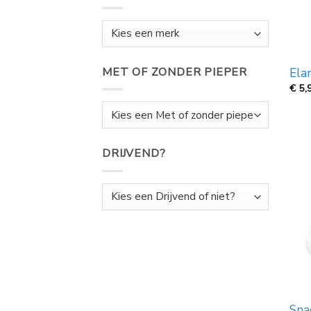
MET OF ZONDER PIEPER
Ela
€
5,
DRIJVEND?
Sna