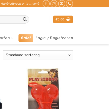
Aanbiedingen ontvangen?
€
0,00
etten
Sale!
Login / Registreren