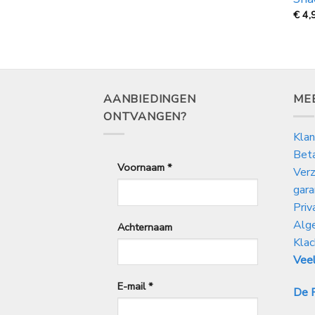
€
4,
AANBIEDINGEN
ME
ONTVANGEN?
Klan
Bet
Voornaam
*
Verz
gara
Priv
Alg
Achternaam
Klac
Veel
E-mail
*
De P