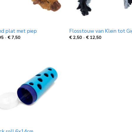
nd plat met piep
Flosstouw van Klein tot G
Prijsklasse:
Prijsklasse:
95
-
€
7,50
€
2,50
-
€
12,50
€
€
5,95
2,50
tot
tot
€
€
7,50
12,50
ck roll 6x14cm