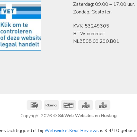
Zaterdag: 09.00 – 17.00 uur.
Zondag: Gesloten.
KVK: 53249305
BTW nummer:
NL8508.09.290.B01
IDeal
Klarna
Bancontact
CBC
KBC
Copyright 2026 ©
SitiWeb Websites en Hosting
estachtiggoed.nl bij
WebwinkelKeur Reviews
is 9.4/10 gebase