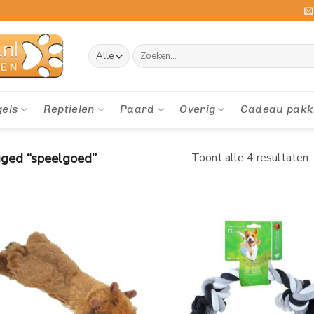
Zoeken
naar:
gels
Reptielen
Paard
Overig
Cadeau pakk
ged “speelgoed”
Toont alle 4 resultaten