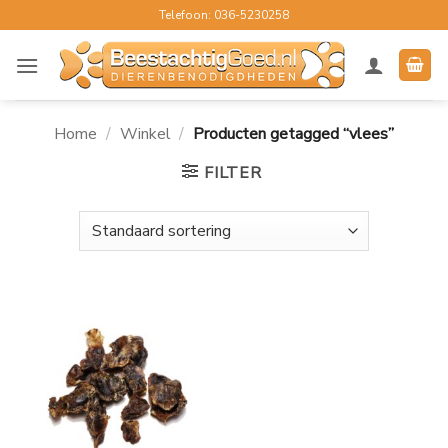
Ga
Telefoon: 036-5230258
naar
inhoud
Home
/
Winkel
/
Producten getagged “vlees”
FILTER