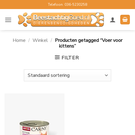
Ga
Telefoon: 036-5230258
naar
inhoud
Home
/
Winkel
/
Producten getagged “Voer voor
kittens”
FILTER