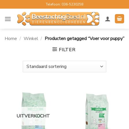
Ga
Telefoon: 036-5230258
naar
inhoud
Home
/
Winkel
/
Producten getagged “Voer voor puppy”
FILTER
UITVERKOCHT