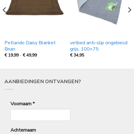
Petlando Daisy Blanket
vetbed anti-slip ongebiesd
Bruin
grijs, 100×75
Prijsklasse:
€
19,99
-
€
49,99
€
34,95
€
19,99
tot
€
49,99
AANBIEDINGEN ONTVANGEN?
Voornaam
*
Achternaam