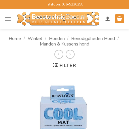
Ga
Telefoon: 036-5230258
naar
inhoud
Home
/
Winkel
/
Honden
/
Benodigdheden Hond
/
Manden & Kussens hond
FILTER