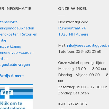
ER INFORMATIE
ONZE WINKEL
tenservice
BeestachtigGoed
alingsmogelijkheden
Rumbastraat 76
endkosten, Retour en
1326 NH Almere
ntie
Mail:
info@beestachtiggoed.n
acyverklaring
Telefoon: 036-5230258
emene voorwaarden
hten
Onze winkel openingstijden:
 gestelde vragen
Maandag: 13.00 – 18.00 uur.
Dinsdag – Vrijdag: 09.00 – 18
atrijs Almere
uur.
Zaterdag: 09.00 – 17.00 uur.
Zondag: Gesloten.
KVK: 53249305