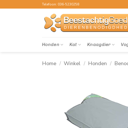
Ga
Telefoon: 036-5230258
naar
inhoud
Honden
Kat
Knaagdier
Vo
Home
/
Winkel
/
Honden
/
Beno