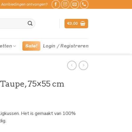
Aanbiedingen ontvangen?
€
0,00
etten
Sale!
Login / Registreren
 Taupe, 75×55 cm
 ligkussen. Het is gemaakt van 100%
ig.