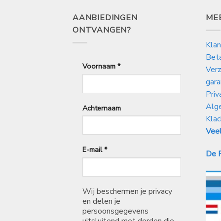
AANBIEDINGEN
ME
ONTVANGEN?
Klan
Bet
Voornaam
*
Verz
gara
Priv
Alg
Achternaam
Klac
Veel
E-mail
*
De P
Wij beschermen je privacy
en delen je
persoonsgegevens
uitsluitend met derden die