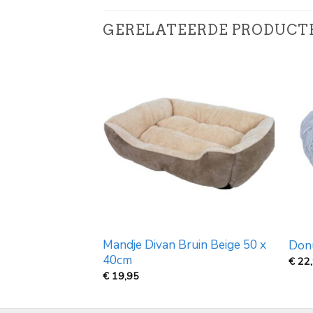
GERELATEERDE PRODUCT
Mandje Divan Bruin Beige 50 x
 Pink
Donu
40cm
Prijsklasse:
€
22
€
€
19,95
24,95
tot
€
39,99