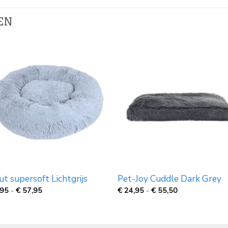
EN
t supersoft Lichtgrijs
Pet-Joy Cuddle Dark Grey
Prijsklasse:
Prijsklasse:
,95
-
€
57,95
€
24,95
-
€
55,50
€
€
22,95
24,95
tot
tot
€
€
57,95
55,50