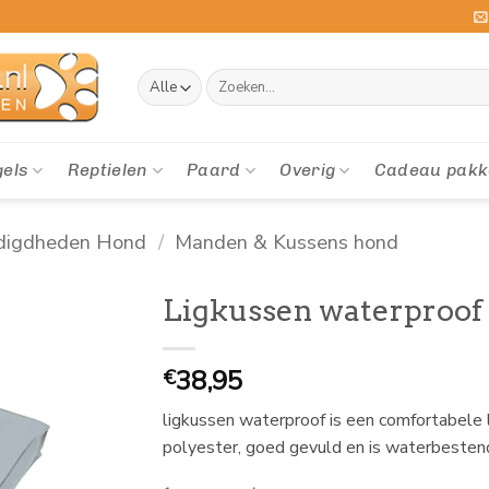
Zoeken
naar:
gels
Reptielen
Paard
Overig
Cadeau pakk
digdheden Hond
/
Manden & Kussens hond
Ligkussen waterproof
38,95
€
ligkussen waterproof is een comfortabele
polyester, goed gevuld en is waterbestend