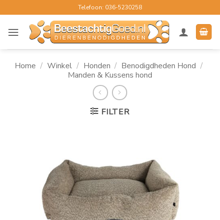
Ga
Telefoon: 036-5230258
naar
inhoud
Home
/
Winkel
/
Honden
/
Benodigdheden Hond
/
Manden & Kussens hond
FILTER