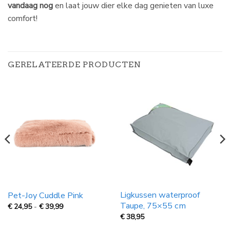
vandaag nog
en laat jouw dier elke dag genieten van luxe
comfort!
GERELATEERDE PRODUCTEN
Ligkussen waterproof
Pet-Joy Cuddle Pink
Taupe, 75×55 cm
Prijsklasse:
€
24,95
-
€
39,99
€
€
38,95
24,95
tot