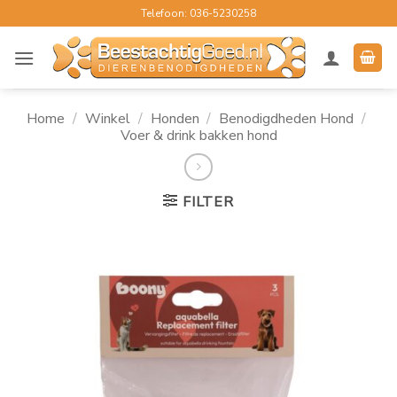
Ga
Telefoon: 036-5230258
naar
inhoud
Home
/
Winkel
/
Honden
/
Benodigdheden Hond
/
Voer & drink bakken hond
FILTER