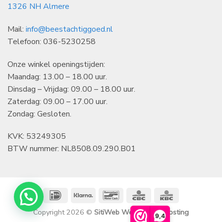
1326 NH Almere
Mail:
info@beestachtiggoed.nl
Telefoon: 036-5230258
Onze winkel openingstijden:
Maandag: 13.00 – 18.00 uur.
Dinsdag – Vrijdag: 09.00 – 18.00 uur.
Zaterdag: 09.00 – 17.00 uur.
Zondag: Gesloten.
KVK: 53249305
BTW nummer: NL8508.09.290.B01
IDeal
Klarna
Bancontact
CBC
KBC
Copyright 2026 ©
SitiWeb Websites en Hosting
9,4