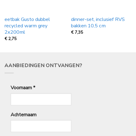
eetbak Gusto dubbel
dinner-set, inclusief RVS
recycled warm grey
bakken 10,5 cm
2x200ml
€
7,35
€
2,75
AANBIEDINGEN ONTVANGEN?
Voornaam
*
Achternaam