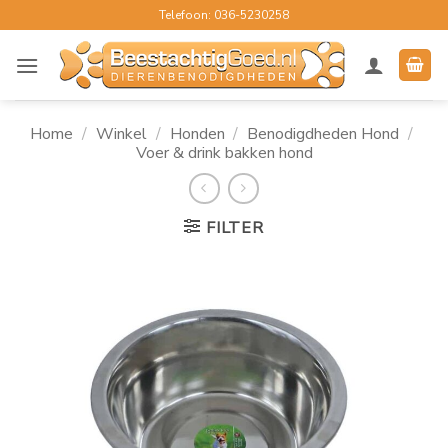
Ga
Telefoon: 036-5230258
naar
inhoud
Home
/
Winkel
/
Honden
/
Benodigdheden Hond
/
Voer & drink bakken hond
FILTER