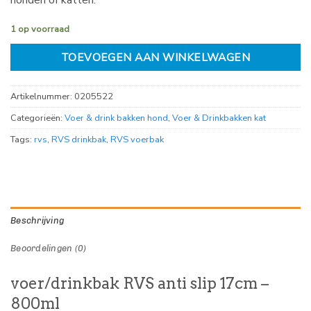
honden of katten.
1 op voorraad
TOEVOEGEN AAN WINKELWAGEN
Artikelnummer:
0205522
Categorieën:
Voer & drink bakken hond
,
Voer & Drinkbakken kat
Tags:
rvs
,
RVS drinkbak
,
RVS voerbak
Beschrijving
Beoordelingen (0)
voer/drinkbak RVS anti slip 17cm –
800ml