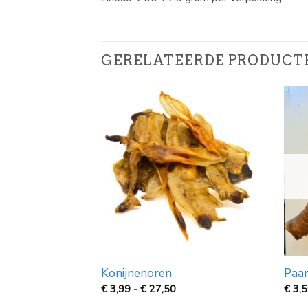
GERELATEERDE PRODUCT
250gr
Konijnenoren
Paar
Prijsklasse:
€
3,99
-
€
27,50
€
3,
€
3,99