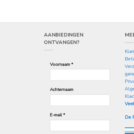
tot
€
27,50
AANBIEDINGEN
ME
ONTVANGEN?
Klan
Bet
Voornaam
*
Verz
gara
Priv
Alg
Achternaam
Klac
Veel
E-mail
*
De P