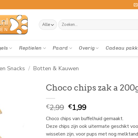
Zoeken
naar:
gels
Reptielen
Paard
Overig
Cadeau pakk
en Snacks
/
Botten & Kauwen
Choco chips zak a 200
Oorspronkelijke
Huidige
2,99
1,99
€
€
prijs
prijs
Choco chips van buffelhuid gemaakt.
was:
is:
Deze chips zijn ook uitermate geschikt vo
€
€
wisselen zijn, voor pups met nog melktand
2,99.
1,99.