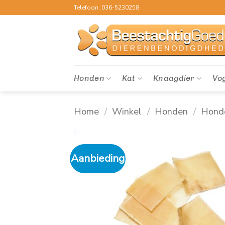
Ga
Telefoon: 036-5230258
naar
inhoud
Honden
Kat
Knaagdier
Vo
Home
/
Winkel
/
Honden
/
Hond
Aanbieding