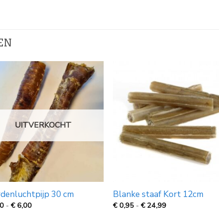
EN
UITVERKOCHT
denluchtpijp 30 cm
Blanke staaf Kort 12cm
Prijsklasse:
Prijsklasse:
50
-
€
6,00
€
0,95
-
€
24,99
€
€
3,50
0,95