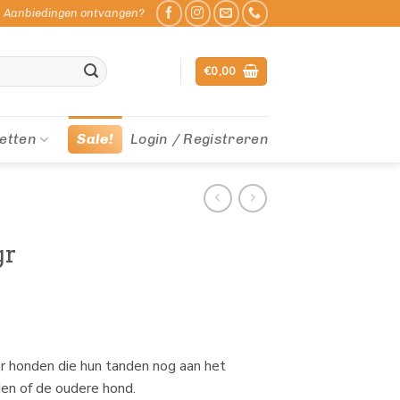
Aanbiedingen ontvangen?
€
0,00
etten
Sale!
Login / Registreren
gr
or honden die hun tanden nog aan het
en of de oudere hond.