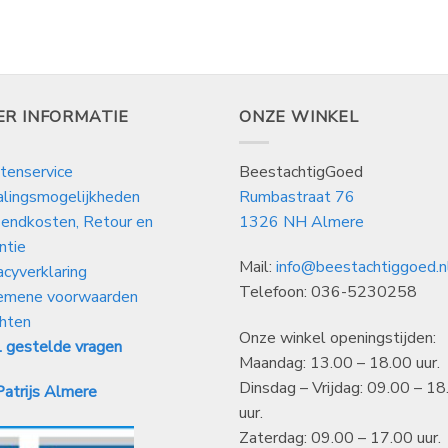
tot
tot
€
€
6,00
24,99
ER INFORMATIE
ONZE WINKEL
tenservice
BeestachtigGoed
alingsmogelijkheden
Rumbastraat 76
endkosten, Retour en
1326 NH Almere
ntie
Mail:
info@beestachtiggoed.n
acyverklaring
Telefoon: 036-5230258
emene voorwaarden
hten
Onze winkel openingstijden:
 gestelde vragen
Maandag: 13.00 – 18.00 uur.
Dinsdag – Vrijdag: 09.00 – 18
atrijs Almere
uur.
Zaterdag: 09.00 – 17.00 uur.