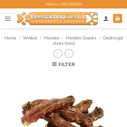
Ga
Telefoon: 036-5230258
naar
inhoud
Home
/
Winkel
/
Honden
/
Honden Snacks
/
Gedroogd
vlees hond
FILTER