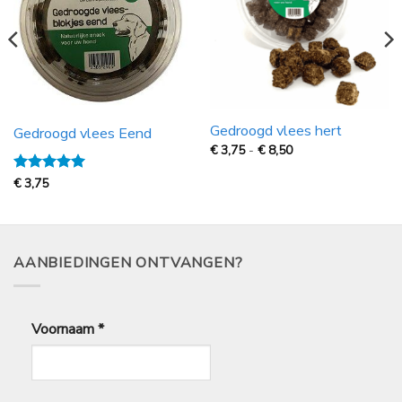
Gedroogd vlees hert
Gedroogd vlees Eend
Prijsklasse:
€
3,75
-
€
8,50
€
3,75
Gewaardeerd
€
3,75
tot
€
5
uit 5
8,50
AANBIEDINGEN ONTVANGEN?
Voornaam
*