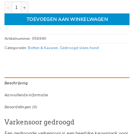
Varkensoor los, gedroogd aantal
TOEVOEGEN AAN WINKELWAGEN
Artikelnummer:
056940
Categorieën:
Botten & Kauwen
,
Gedroogd vlees hond
Beschrijving
Aanvullende informatie
Beoordelingen (0)
Varkensoor gedroogd
Een gedroogde varkensoor is een heerlijke kauwsnack voor