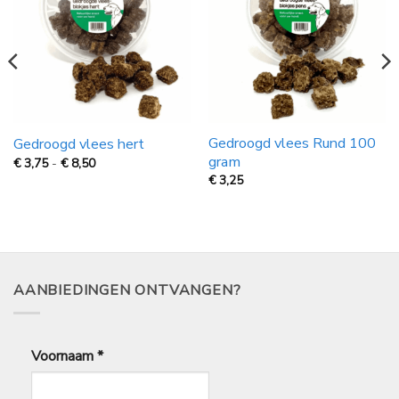
Gedroogd vlees Rund 100
Gedroogd vlees hert
gram
Prijsklasse:
€
3,75
-
€
8,50
€
€
3,25
3,75
tot
€
8,50
AANBIEDINGEN ONTVANGEN?
Voornaam
*