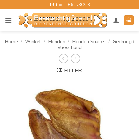
Ga
Telefoon: 036-5230258
naar
inhoud
Home
/
Winkel
/
Honden
/
Honden Snacks
/
Gedroogd
vlees hond
FILTER