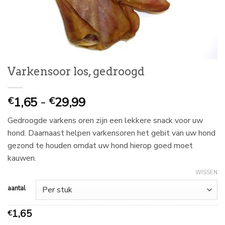
Varkensoor los, gedroogd
Prijsklasse:
1,65
-
29,99
€
€
€
Gedroogde varkens oren zijn een lekkere snack voor uw
1,65
hond. Daarnaast helpen varkensoren het gebit van uw hond
tot
gezond te houden omdat uw hond hierop goed moet
€
kauwen.
29,99
WISSEN
aantal
1,65
€