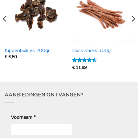
Kippenbuikjes 200gr
Duck sticks 300gr
€
6,50
Gewaardeerd
€
11,99
4.5
uit 5
AANBIEDINGEN ONTVANGEN?
Voornaam
*