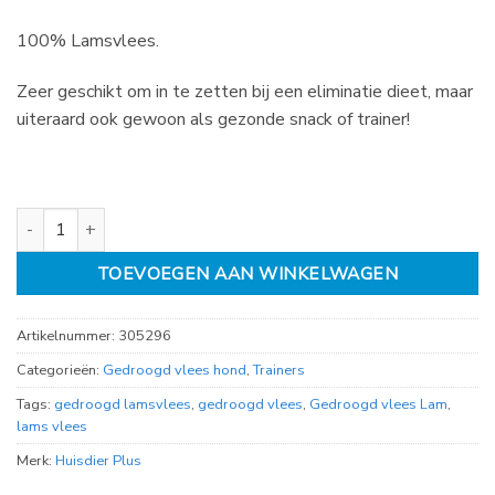
100% Lamsvlees.
Zeer geschikt om in te zetten bij een eliminatie dieet, maar
uiteraard ook gewoon als gezonde snack of trainer!
Gedroogd vlees Lam aantal
TOEVOEGEN AAN WINKELWAGEN
Artikelnummer:
305296
Categorieën:
Gedroogd vlees hond
,
Trainers
Tags:
gedroogd lamsvlees
,
gedroogd vlees
,
Gedroogd vlees Lam
,
lams vlees
Merk:
Huisdier Plus