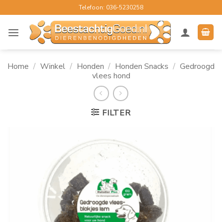
Ga
Telefoon: 036-5230258
naar
inhoud
Home
/
Winkel
/
Honden
/
Honden Snacks
/
Gedroogd
vlees hond
FILTER