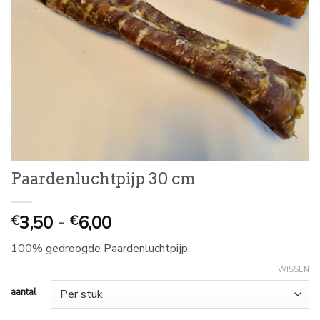
Paardenluchtpijp 30 cm
Prijsklasse:
3,50
-
6,00
€
€
€
100% gedroogde Paardenluchtpijp.
3,50
tot
WISSEN
€
aantal
6,00