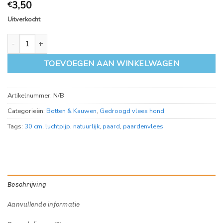
3,50
€
Uitverkocht
Paardenluchtpijp 30 cm aantal
TOEVOEGEN AAN WINKELWAGEN
Artikelnummer:
N/B
Categorieën:
Botten & Kauwen
,
Gedroogd vlees hond
Tags:
30 cm
,
luchtpijp
,
natuurlijk
,
paard
,
paardenvlees
Beschrijving
Aanvullende informatie