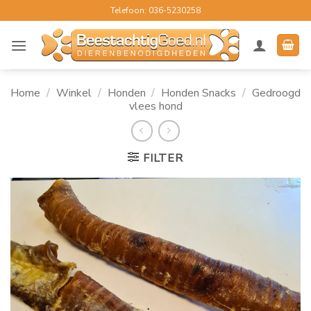
Ga
Telefoon: 036-5230258
naar
inhoud
Home
/
Winkel
/
Honden
/
Honden Snacks
/
Gedroogd
vlees hond
FILTER