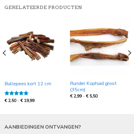
GERELATEERDE PRODUCTEN
Runder Kophuid groot
Bullepees kort 12 cm
(35cm)
Prijsklasse:
€
2,99
-
€
5,50
€
Prijsklasse:
Gewaardeerd
€
2,50
-
€
19,99
2,99
€
5
uit 5
tot
2,50
€
tot
5,50
€
19,99
AANBIEDINGEN ONTVANGEN?