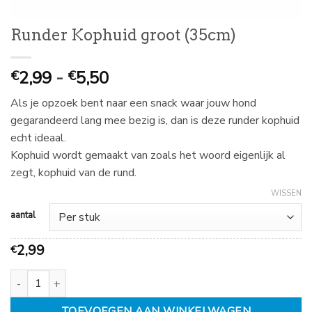
Runder Kophuid groot (35cm)
Prijsklasse:
2,99
-
5,50
€
€
€
Als je opzoek bent naar een snack waar jouw hond
2,99
gegarandeerd lang mee bezig is, dan is deze runder kophuid
tot
echt ideaal.
€
Kophuid wordt gemaakt van zoals het woord eigenlijk al
5,50
zegt, kophuid van de rund.
WISSEN
aantal
2,99
€
Runder Kophuid groot (35cm) aantal
TOEVOEGEN AAN WINKELWAGEN