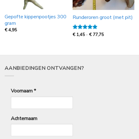
Gepofte kippenpootjes 300
Runderoren groot (met pit)
gram
€
4,95
Prijsklasse:
Gewaardeerd
€
1,45
-
€
77,75
€
4.8
uit 5
1,45
tot
€
77,75
AANBIEDINGEN ONTVANGEN?
Voornaam
*
Achternaam