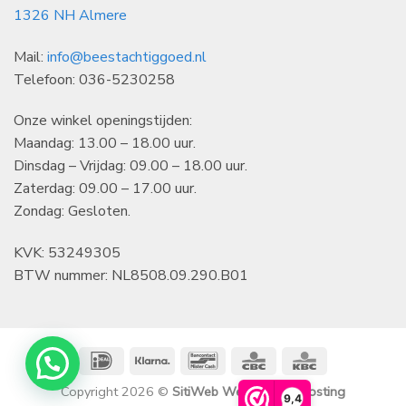
1326 NH Almere
Mail:
info@beestachtiggoed.nl
Telefoon: 036-5230258
Onze winkel openingstijden:
Maandag: 13.00 – 18.00 uur.
Dinsdag – Vrijdag: 09.00 – 18.00 uur.
Zaterdag: 09.00 – 17.00 uur.
Zondag: Gesloten.
KVK: 53249305
BTW nummer: NL8508.09.290.B01
IDeal
Klarna
Bancontact
CBC
KBC
Copyright 2026 ©
SitiWeb Websites en Hosting
9,4