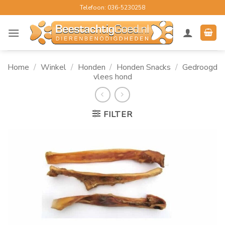
Ga
Telefoon: 036-5230258
naar
inhoud
Home
/
Winkel
/
Honden
/
Honden Snacks
/
Gedroogd
vlees hond
FILTER