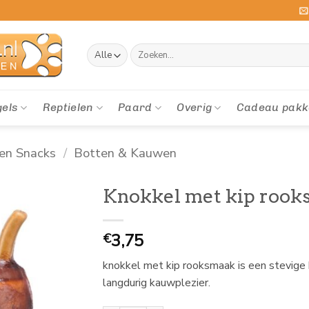
Zoeken
naar:
gels
Reptielen
Paard
Overig
Cadeau pakk
en Snacks
/
Botten & Kauwen
Knokkel met kip roo
3,75
€
knokkel met kip rooksmaak is een stevige
langdurig kauwplezier.