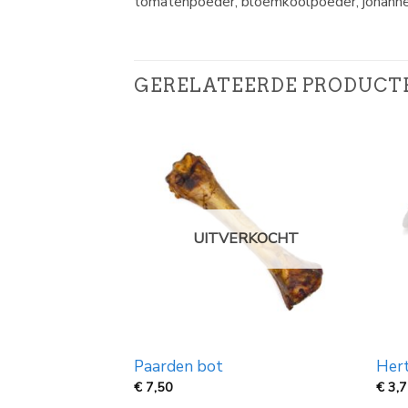
tomatenpoeder, bloemkoolpoeder, johannes
GERELATEERDE PRODUCT
UITVERKOCHT
ng braid 8″
Paarden bot
Her
jsklasse:
€
7,50
€
3,