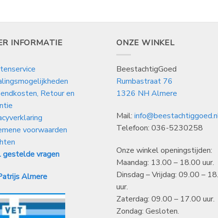
3,75
1,75
tot
tot
€
€
119,99
14,99
ER INFORMATIE
ONZE WINKEL
tenservice
BeestachtigGoed
alingsmogelijkheden
Rumbastraat 76
endkosten, Retour en
1326 NH Almere
ntie
Mail:
info@beestachtiggoed.n
acyverklaring
Telefoon: 036-5230258
emene voorwaarden
hten
Onze winkel openingstijden:
 gestelde vragen
Maandag: 13.00 – 18.00 uur.
Dinsdag – Vrijdag: 09.00 – 18
atrijs Almere
uur.
Zaterdag: 09.00 – 17.00 uur.
Zondag: Gesloten.