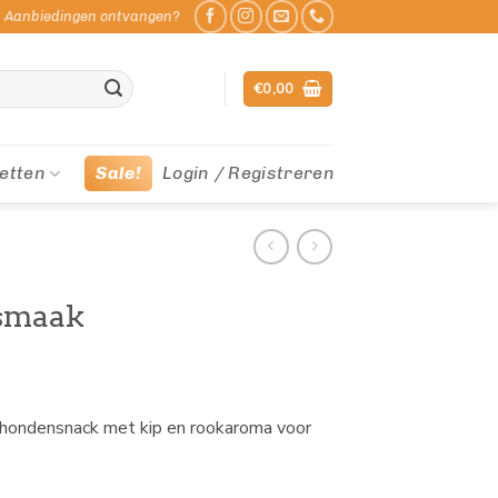
Aanbiedingen ontvangen?
€
0,00
etten
Sale!
Login / Registreren
ksmaak
 hondensnack met kip en rookaroma voor