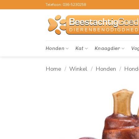
Ga
Telefoon: 036-5230258
naar
inhoud
Honden
Kat
Knaagdier
Vo
Home
/
Winkel
/
Honden
/
Hond