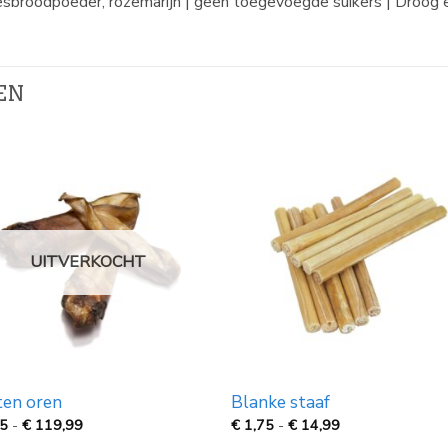
broodpoeder, rozemarijn | geen toegevoegde suikers | Droog 
EN
UITVERKOCHT
ten oren
Blanke staaf
Prijsklasse:
Prijsklasse:
75
-
€
119,99
€
1,75
-
€
14,99
€
€