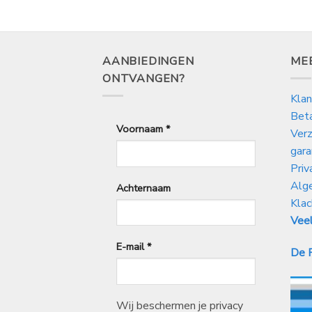
99
49
AANBIEDINGEN
ME
ONTVANGEN?
Klan
Bet
Voornaam
*
Verz
gara
Priv
Alg
Achternaam
Klac
Veel
E-mail
*
De P
Wij beschermen je privacy