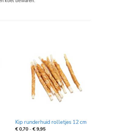
en koel bewaren.
Kip runderhuid rolletjes 12 cm
Prijsklasse:
€
0,70
-
€
9,95
€