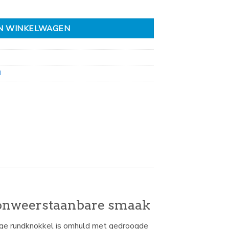
N WINKELWAGEN
d
 onweerstaanbare smaak
ige rundknokkel is omhuld met gedroogde