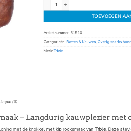
Knokkel met kip rooksmaak aantal
TOEVOEGEN AA
Artikelnummer:
31510
Categorieën:
Botten & Kauwen
,
Overig snacks hon
Merk:
Trixie
lingen (0)
maak – Langdurig kauwplezier met
eloning met de knokkel met kip rooksmaak van
Trixie
. Deze stev